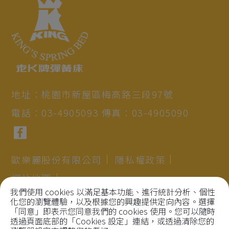
地址：
桃園市
新屋區
梅高路三段97號
電話：
03-4905093
傳真：
03-4905090
歐樂麗股份有限公司
隱私權政策
網站地圖
我們使用 cookies 以滿足基本功能、進行統計分析、個性
統一編號：97196374
化您的瀏覽體驗，以及根據您的興趣提供定向內容。選擇
「同意」即表示您同意我們的 cookies 使用。您可以隨時
透過頁面底部的「Cookies 設定」連結，或透過清除您的
Copyright©2021
Beautycom Biotechnology Co.,