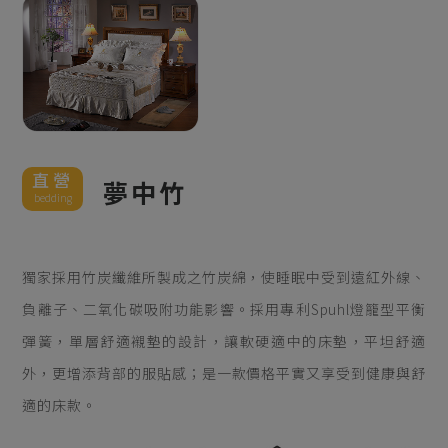
直營
夢中竹
bedding
獨家採用竹炭纖維所製成之竹炭綿，使睡眠中受到遠紅外線、
負離子、二氧化碳吸附功能影響。採用專利Spuhl燈籠型平衡
彈簧，單層舒適襯墊的設計，讓軟硬適中的床墊，平坦舒適
外，更增添背部的服貼感；是一款價格平實又享受到健康與舒
適的床款。