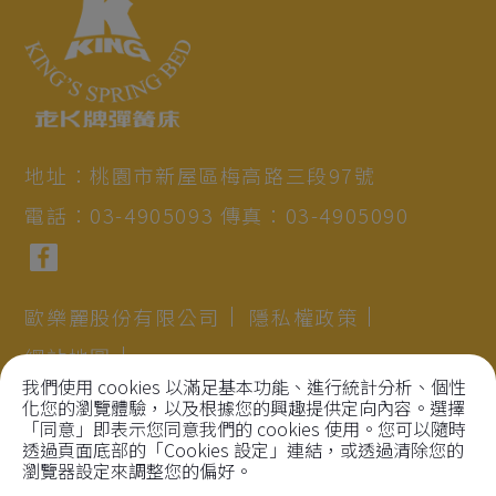
地址：
桃園市
新屋區
梅高路三段97號
電話：
03-4905093
傳真：
03-4905090
歐樂麗股份有限公司
隱私權政策
網站地圖
我們使用 cookies 以滿足基本功能、進行統計分析、個性
統一編號：97196374
化您的瀏覽體驗，以及根據您的興趣提供定向內容。選擇
「同意」即表示您同意我們的 cookies 使用。您可以隨時
透過頁面底部的「Cookies 設定」連結，或透過清除您的
Copyright©2021
Beautycom Biotechnology Co.,
瀏覽器設定來調整您的偏好。
Ltd.
All right reserved.