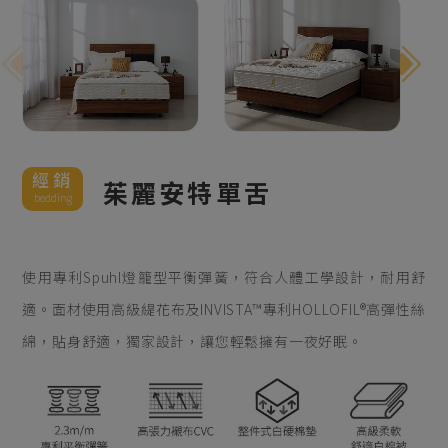
經銷
茱麗安特單舌
bedding
使用專利Spuhl燈籠型平衡彈簧，符合人體工學設計，耐用舒
適。面材使用高級緹花布及INVISTA™專利HOLLOFIL®高彈性絲
綿，貼身舒適，獨家設計，讓您輕鬆擁有一夜好眠。