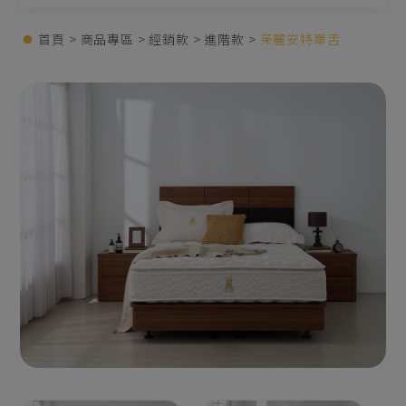
首頁
商品專區
經銷款
進階款
茱麗安特單舌