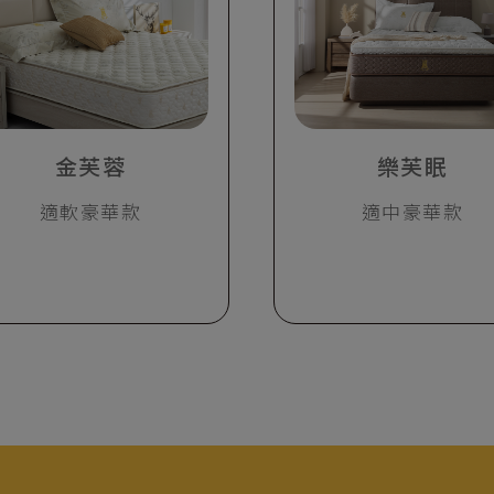
金芙蓉
樂芙眠
適軟豪華款
適中豪華款