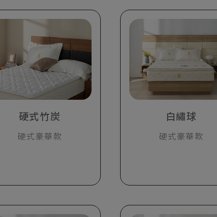
硬式竹炭
白繡球
硬式豪華款
硬式豪華款