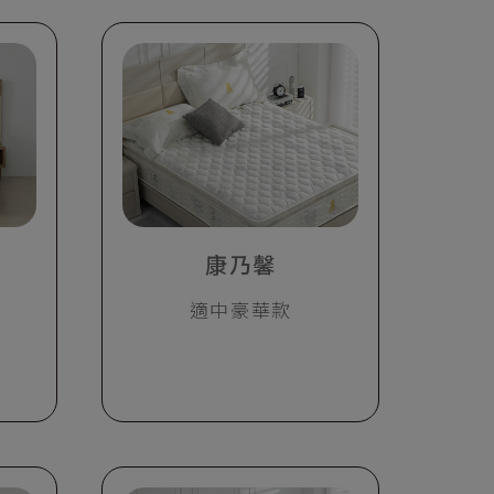
康乃馨
適中豪華款